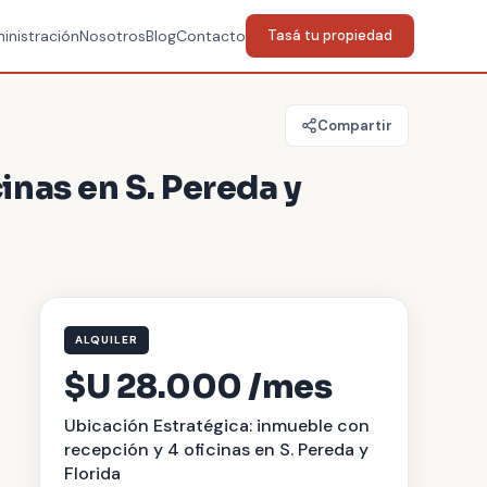
inistración
Nosotros
Blog
Contacto
Tasá tu propiedad
Compartir
inas en S. Pereda y
ALQUILER
$U 28.000 /mes
Ubicación Estratégica: inmueble con
recepción y 4 oficinas en S. Pereda y
Florida