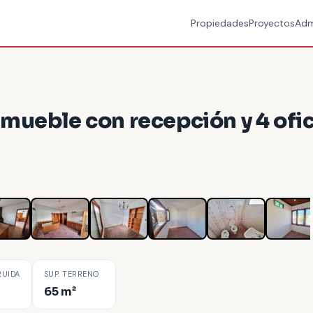
Propiedades
Proyectos
Adm
nmueble con recepción y 4 ofic
1
/
10
RUIDA
SUP. TERRENO
65 m²