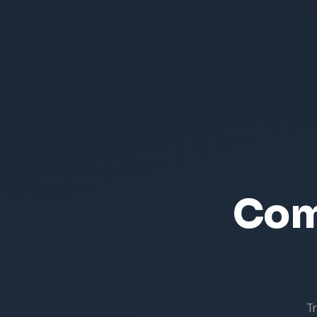
Com
T