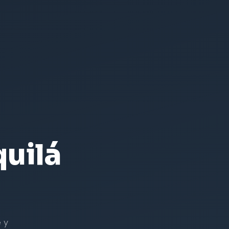
uilá
 y