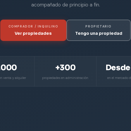
acompañado de principio a fin.
COMPRADOR / INQUILINO
PROPIETARIO
Ver propiedades
Tengo una propiedad
.000
+300
Desde
n venta y alquiler
propiedades en administración
en el mercado 